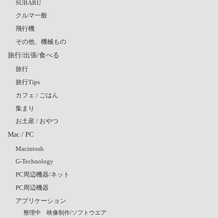
SUBARU
クルマ一般
飛行機
その他、機械もの
旅行/出張/食べる
旅行
旅行Tips
カフェ / ごはん
集まり
お土産 / おやつ
Mac / PC
Macintosh
G-Technology
PC周辺機器/ネット
PC周辺機器
アプリケーション
整理中 映像制作/ソフトウエア