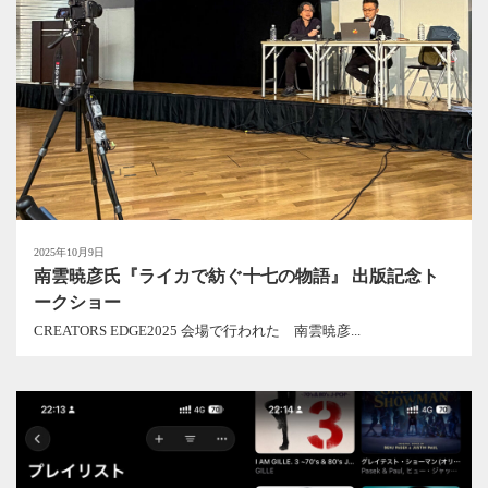
2025年10月9日
南雲暁彦氏『ライカで紡ぐ十七の物語』 出版記念ト
ークショー
CREATORS EDGE2025 会場で行われた 南雲暁彦...