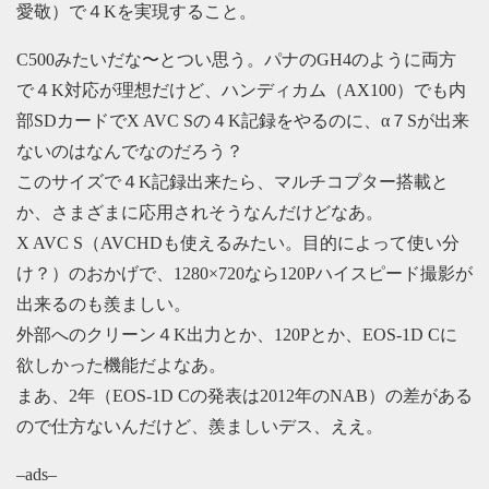
愛敬）で４Kを実現すること。
C500みたいだな〜とつい思う。パナのGH4のように両方
で４K対応が理想だけど、ハンディカム（AX100）でも内
部SDカードでX AVC Sの４K記録をやるのに、α７Sが出来
ないのはなんでなのだろう？
このサイズで４K記録出来たら、マルチコプター搭載と
か、さまざまに応用されそうなんだけどなあ。
X AVC S（AVCHDも使えるみたい。目的によって使い分
け？）のおかげで、1280×720なら120Pハイスピード撮影が
出来るのも羨ましい。
外部へのクリーン４K出力とか、120Pとか、EOS-1D Cに
欲しかった機能だよなあ。
まあ、2年（EOS-1D Cの発表は2012年のNAB）の差がある
ので仕方ないんだけど、羨ましいデス、ええ。
–ads–