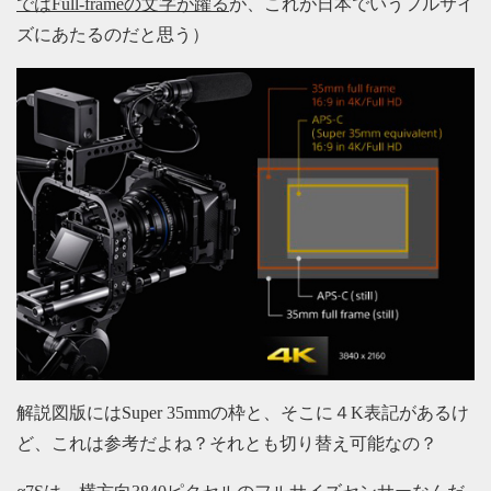
ではFull-frameの文字が躍る
が、これが日本でいうフルサイ
ズにあたるのだと思う）
解説図版にはSuper 35mmの枠と、そこに４K表記があるけ
ど、これは参考だよね？それとも切り替え可能なの？