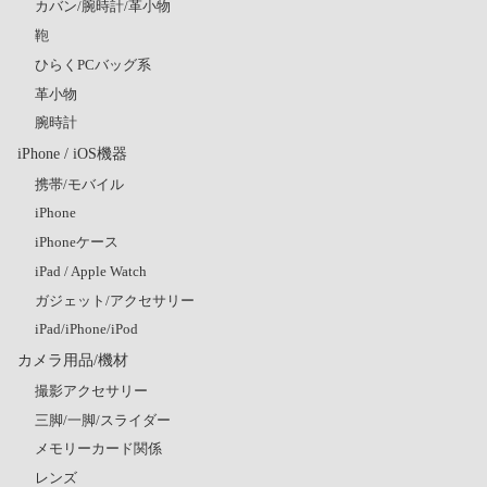
カバン/腕時計/革小物
鞄
ひらくPCバッグ系
革小物
腕時計
iPhone / iOS機器
携帯/モバイル
iPhone
iPhoneケース
iPad / Apple Watch
ガジェット/アクセサリー
iPad/iPhone/iPod
カメラ用品/機材
撮影アクセサリー
三脚/一脚/スライダー
メモリーカード関係
レンズ