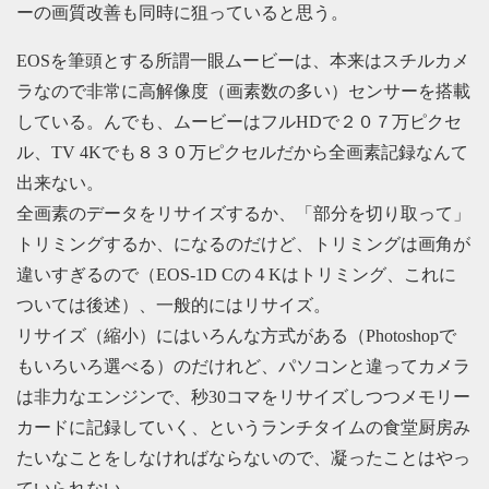
ーの画質改善も同時に狙っていると思う。
EOSを筆頭とする所謂一眼ムービーは、本来はスチルカメ
ラなので非常に高解像度（画素数の多い）センサーを搭載
している。んでも、ムービーはフルHDで２０７万ピクセ
ル、TV 4Kでも８３０万ピクセルだから全画素記録なんて
出来ない。
全画素のデータをリサイズするか、「部分を切り取って」
トリミングするか、になるのだけど、トリミングは画角が
違いすぎるので（EOS-1D Cの４Kはトリミング、これに
ついては後述）、一般的にはリサイズ。
リサイズ（縮小）にはいろんな方式がある（Photoshopで
もいろいろ選べる）のだけれど、パソコンと違ってカメラ
は非力なエンジンで、秒30コマをリサイズしつつメモリー
カードに記録していく、というランチタイムの食堂厨房み
たいなことをしなければならないので、凝ったことはやっ
ていられない。