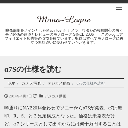
Me
映像編集をメインとしたMacintoshとカメラ、ワタシの興味関心の向く
モノ関係の欲望とレビューのモノローグ SINCE 2006 このblogはア
フィリエイト広告等の収益を得ています。収益はすべてモノローグに役
立つ無駄遣いに使わせていただきます。
α7Sの仕様を読む
TOP
カメラ/写真
デジカメ動画
α7Sの仕様を読む
2014年4月7日
デジカメ動画
噂通りにNAB2014合わせでソニーからα7Sが発表。α7は無
印、R、S、と３兄弟構成となった。価格は未発表だけ
ど、α７シリーズとして出すからには何十万円することは