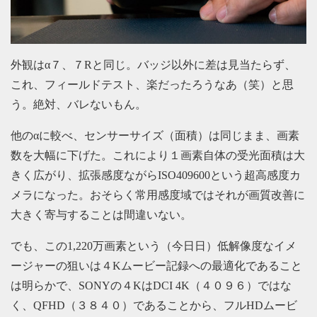
外観はα７、７Rと同じ。バッジ以外に差は見当たらず、
これ、フィールドテスト、楽だったろうなあ（笑）と思
う。絶対、バレないもん。
他のαに較べ、センサーサイズ（面積）は同じまま、画素
数を大幅に下げた。これにより１画素自体の受光面積は大
きく広がり、拡張感度ながらISO409600という超高感度カ
メラになった。おそらく常用感度域ではそれが画質改善に
大きく寄与することは間違いない。
でも、この1,220万画素という（今日日）低解像度なイメ
ージャーの狙いは４Kムービー記録への最適化であること
は明らかで、SONYの４KはDCI 4K（４０９６）ではな
く、QFHD（３８４０）であることから、フルHDムービ