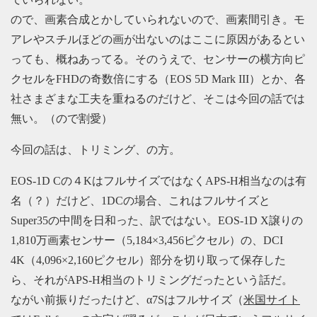
ので、画素合成とかしていられないので、画素間引き。モ
アレやスチルほどの画が出ないのはここに原因があるとい
っても、概ねあってる。そのうえで、センサーの横方向ピ
クセルをFHDの奇数倍にする（EOS 5D Mark III）とか、各
社さまざまな工夫を重ねるのだけど、そこは今回の話では
無い。（ので割愛）
今回の話は、トリミング、の方。
EOS-1D Cの４KはフルサイズではなくAPS-H相当なのは有
名（？）だけど、1DCの場合、これはフルサイズと
Super35の中間を日和った、訳ではない。EOS-1D X譲りの
1,810万画素センサー（5,184×3,456ピクセル）の、DCI
4K（4,096×2,160ピクセル）部分を切り取って保存した
ら、それがAPS-H相当のトリミングだったという話だ。
ながい前振りだったけど、α7Sはフルサイズ（
米国サイト