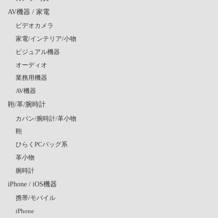
AV機器 / 家電
ビデオカメラ
家電/インテリア/小物
ビジュアル機器
オーディオ
業務用機器
AV機器
鞄/革/腕時計
カバン/腕時計/革小物
鞄
ひらくPCバッグ系
革小物
腕時計
iPhone / iOS機器
携帯/モバイル
iPhone