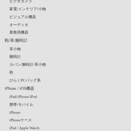
ビデオカメラ
家電/インテリア/小物
ビジュアル機器
オーディオ
業務用機器
鞄/革/腕時計
革小物
腕時計
カバン/腕時計/革小物
鞄
ひらくPCバッグ系
iPhone / iOS機器
iPad/iPhone/iPod
携帯/モバイル
iPhone
iPhoneケース
iPad / Apple Watch