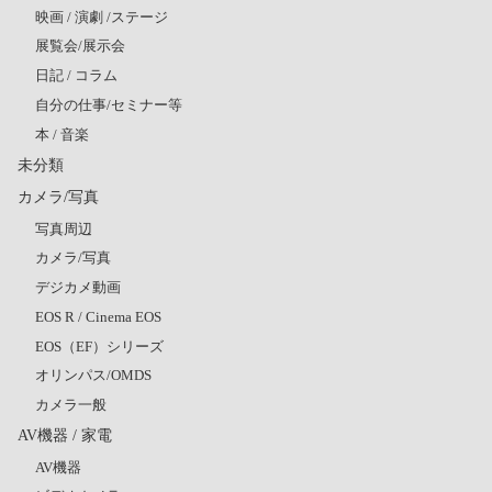
映画 / 演劇 /ステージ
展覧会/展示会
日記 / コラム
自分の仕事/セミナー等
本 / 音楽
未分類
カメラ/写真
写真周辺
カメラ/写真
デジカメ動画
EOS R / Cinema EOS
EOS（EF）シリーズ
オリンパス/OMDS
カメラ一般
AV機器 / 家電
AV機器