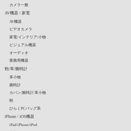
カメラ一般
AV機器 / 家電
AV機器
ビデオカメラ
家電/インテリア/小物
ビジュアル機器
オーディオ
業務用機器
鞄/革/腕時計
革小物
腕時計
カバン/腕時計/革小物
鞄
ひらくPCバッグ系
iPhone / iOS機器
iPad/iPhone/iPod