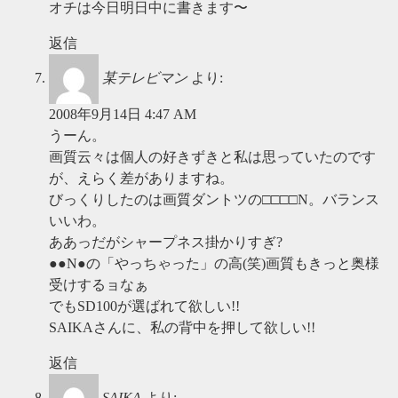
オチは今日明日中に書きます〜
返信
某テレビマン
より:
2008年9月14日 4:47 AM
うーん。
画質云々は個人の好きずきと私は思っていたのです
が、えらく差がありますね。
びっくりしたのは画質ダントツの□□□□N。バランス
いいわ。
ああっだがシャープネス掛かりすぎ?
●●N●の「やっちゃった」の高(笑)画質もきっと奥様
受けするョなぁ
でもSD100が選ばれて欲しい!!
SAIKAさんに、私の背中を押して欲しい!!
返信
SAIKA
より: