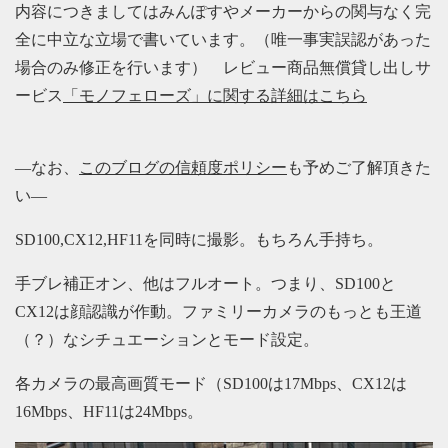
内容につきましてはみんぽすやメーカーからの関与なく完
全に中立な立場で書いています。（唯一事実誤認があった
場合のみ修正を行います） レビュー商品無償貸し出しサ
ービス
「モノフェローズ」に関する詳細はこちら
—なお、
このブログの信頼度ポリシー
も予めご了解頂きた
い—
SD100,CX12,HF11を同時に撮影。もちろん手持ち。
手ブレ補正オン、他はフルオート。つまり、SD100と
CX12は顔認識が作動。ファミリーカメラのもっとも王道
（？）なシチュエーションとモード設定。
各カメラの最高画質モード（SD100は17Mbps、CX12は
16Mbps、HF11は24Mbps。