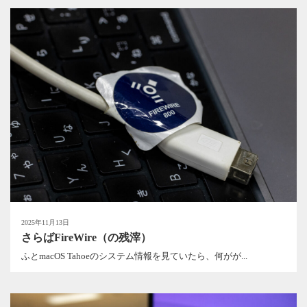
2025年11月13日
さらばFireWire（の残滓）
ふとmacOS Tahoeのシステム情報を見ていたら、何がが...