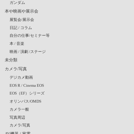
ガンダム
本や映画や展示会
展覧会/展示会
日記 / コラム
自分の仕事/セミナー等
本 / 音楽
映画 / 演劇 /ステージ
未分類
カメラ/写真
デジカメ動画
EOS R / Cinema EOS
EOS（EF）シリーズ
オリンパス/OMDS
カメラ一般
写真周辺
カメラ/写真
AV機器 / 家電