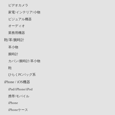
ビデオカメラ
家電/インテリア/小物
ビジュアル機器
オーディオ
業務用機器
鞄/革/腕時計
革小物
腕時計
カバン/腕時計/革小物
鞄
ひらくPCバッグ系
iPhone / iOS機器
iPad/iPhone/iPod
携帯/モバイル
iPhone
iPhoneケース