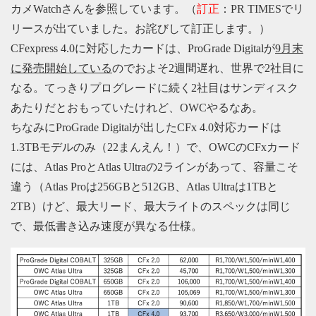
カメWatchさんを参照しています。（
訂正
：PR TIMESでリ
リースが出ていました。お詫びして訂正します。）
CFexpress 4.0に対応したカードは、ProGrade Digitalが
9月末
に発売開始している
のでおよそ2週間遅れ、世界で2社目に
なる。てっきりプログレードに続く2社目はサンディスク
あたりだとおもっていたけれど、OWCやるなあ。
ちなみにProGrade Digitalが出したCFx 4.0対応カードは
1.3TBモデルのみ（22まんえん！）で、OWCのCFxカード
には、Atlas ProとAtlas Ultraの2ラインがあって、容量こそ
違う（Atlas Proは256GBと512GB、Atlas Ultraは1TBと
2TB）けど、最大リード、最大ライトのスペックは同じ
で、最低書き込み速度が異なる仕様。