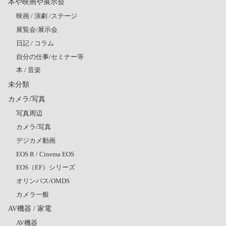
本や映画や展示会
映画 / 演劇 /ステージ
展覧会/展示会
日記 / コラム
自分の仕事/セミナー等
本 / 音楽
未分類
カメラ/写真
写真周辺
カメラ/写真
デジカメ動画
EOS R / Cinema EOS
EOS（EF）シリーズ
オリンパス/OMDS
カメラ一般
AV機器 / 家電
AV機器