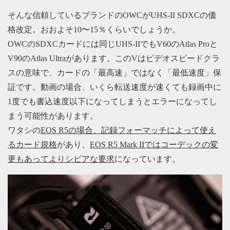
そんな信頼しているブランドのOWCがUHS-II SDXCの価
格改定。おおよそ10〜15％くらいでしょうか。
OWCのSDXCカードには同じUHS-IIでもV60のAtlas Proと
V90のAtlas Ultraがあります。このVはビデオスピードクラ
スの意味で、カードの「最高速」ではなく「最低速度」保
証です。動画の場合、いくら転送速度が速くても録画中に
1度でも書込速度以下になってしまうとエラーになってし
まう可能性があります。
ワタシの
EOS R5の場合、記録フォーマッチによって使え
るカード規格
があり、
EOS R5 Mark IIではコーデックの変
更もあってよりシビアな要求
になっています。