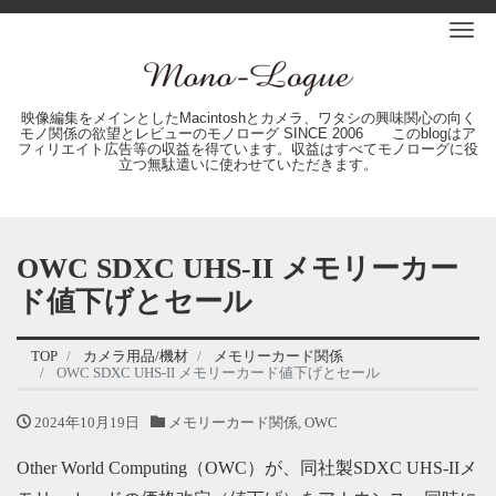
Me
映像編集をメインとしたMacintoshとカメラ、ワタシの興味関心の向く
モノ関係の欲望とレビューのモノローグ SINCE 2006 このblogはア
フィリエイト広告等の収益を得ています。収益はすべてモノローグに役
立つ無駄遣いに使わせていただきます。
OWC SDXC UHS-II メモリーカー
ド値下げとセール
TOP
カメラ用品/機材
メモリーカード関係
OWC SDXC UHS-II メモリーカード値下げとセール
2024年10月19日
メモリーカード関係
,
OWC
Other World Computing（OWC）が、同社製SDXC UHS-IIメ