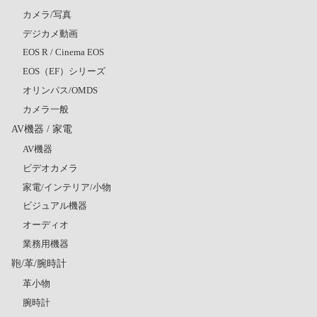
カメラ/写真
デジカメ動画
EOS R / Cinema EOS
EOS（EF）シリーズ
オリンパス/OMDS
カメラ一般
AV機器 / 家電
AV機器
ビデオカメラ
家電/インテリア/小物
ビジュアル機器
オーディオ
業務用機器
鞄/革/腕時計
革小物
腕時計