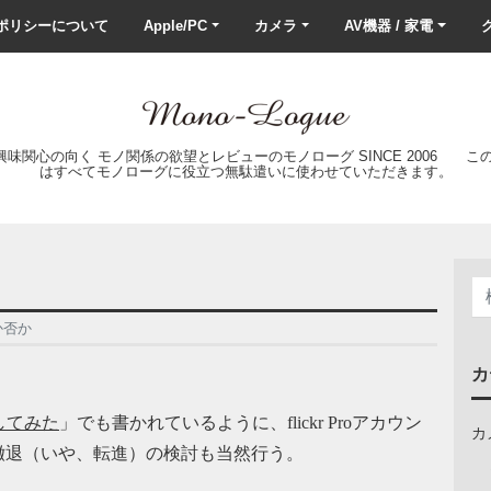
ポリシーについて
Apple/PC
カメラ
AV機器 / 家電
ク
の興味関心の向く モノ関係の欲望とレビューのモノローグ SINCE 2006 
はすべてモノローグに役立つ無駄遣いに使わせていただきます。
るか否か
カ
としてみた
」でも書かれているように、flickr Proアカウン
カ
撤退（いや、転進）の検討も当然行う。