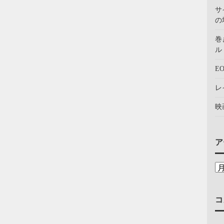
サ
の
巻
ル：
E
レ
映
ア
コ