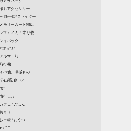
カメラバッグ
撮影アクセサリー
三脚/一脚/スライダー
メモリーカード関係
ルマ / メカ / 乗り物
レイバック
SUBARU
クルマ一般
飛行機
その他、機械もの
行/出張/食べる
旅行
旅行Tips
カフェ / ごはん
集まり
お土産 / おやつ
c / PC