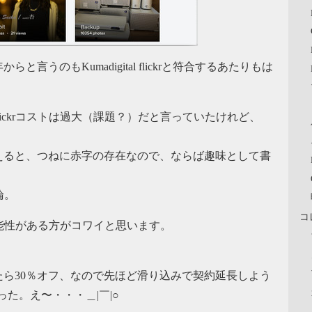
言うのもKumadigital flickrと符合するあたりもは
ickrコストは過大（課題？）だと言っていたけれど、
えると、つねに赤字の存在なので、ならば趣味として書
。
論。
コ
る可能性がある方がコワイと思います。
たら30％オフ、なので先ほど滑り込みで契約延長しよう
た。え〜・・・＿|￣|○