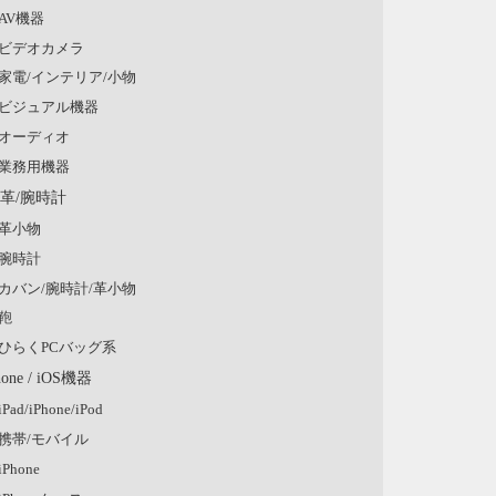
AV機器
ビデオカメラ
家電/インテリア/小物
ビジュアル機器
オーディオ
業務用機器
/革/腕時計
革小物
腕時計
カバン/腕時計/革小物
鞄
ひらくPCバッグ系
hone / iOS機器
iPad/iPhone/iPod
携帯/モバイル
iPhone