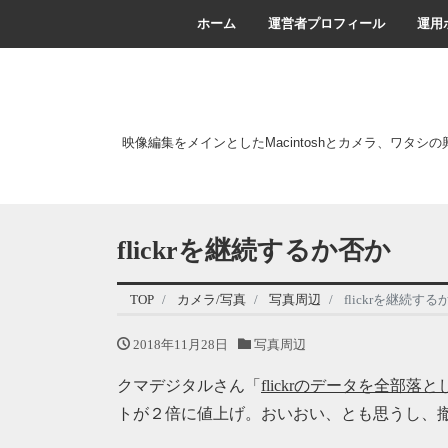
ホーム
運営者プロフィール
運用
映像編集をメインとしたMacintoshとカメラ、ワタシ
flickrを継続するか否か
TOP
カメラ/写真
写真周辺
flickrを継続す
2018年11月28日
写真周辺
クマデジタルさん「
flickrのデータを全部落
トが２倍に値上げ。おいおい、とも思うし、