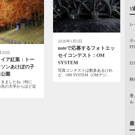
1
レ
小
2026年1月5日
PD
noteで応募するフォトエッ
月20日
セイコンテスト：OM
コイア紅葉：トー
SYSTEM
E
ンソンあけぼの子
写真コンテストは数多あるけれ
森公園
ど、OM SYSTEM（OMデジ...
映
てきましたね（特に
務先の大学からほど近
巻
ル：
最