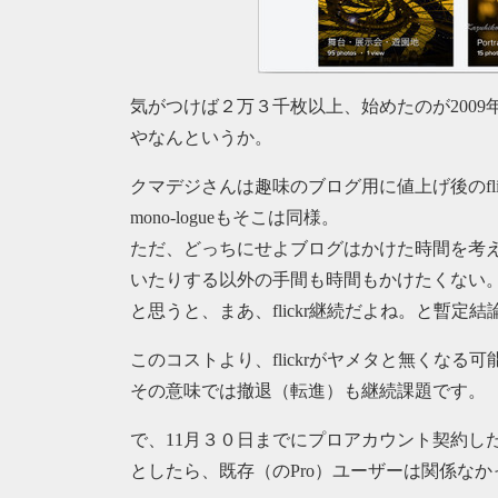
気がつけば２万３千枚以上、始めたのが2009年からと
やなんというか。
クマデジさんは趣味のブログ用に値上げ後のfl
mono-logueもそこは同様。
ただ、どっちにせよブログはかけた時間を考
いたりする以外の手間も時間もかけたくない
と思うと、まあ、flickr継続だよね。と暫定結
このコストより、flickrがヤメタと無くな
その意味では撤退（転進）も継続課題です。
で、11月３０日までにプロアカウント契約し
としたら、既存（のPro）ユーザーは関係なかっ