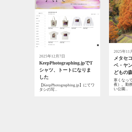
2025年11
2025年12月7日
メタセ
KeepPhotographing​.jpでT
ベ・ヤ
シャツ、トートになりま
どもの
した
寒くなっ
夜）。勤
【KeepPhotographing​.jp】にてワ
い公園...
タシの写...