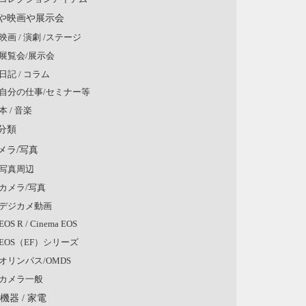
や映画や展示会
映画 / 演劇 /ステージ
展覧会/展示会
日記 / コラム
自分の仕事/セミナー等
本 / 音楽
分類
メラ/写真
写真周辺
カメラ/写真
デジカメ動画
EOS R / Cinema EOS
EOS（EF）シリーズ
オリンパス/OMDS
カメラ一般
V機器 / 家電