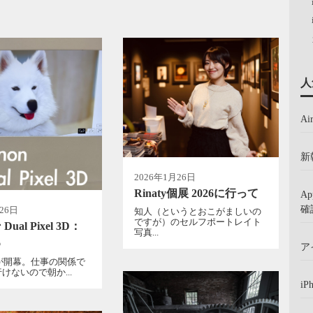
人
A
新
2026年1月26日
Rinaty個展 2026に行って
A
確
26日
知人（というとおこがましいの
ですが）のセルフポートレイト
ual Pixel 3D：
写真...
6
ア
26が開幕。仕事の関係で
けないので朝か...
iP