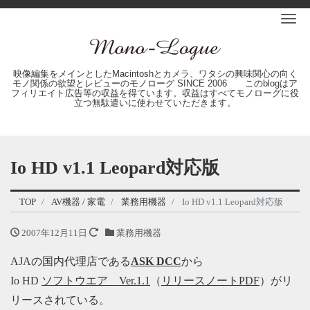
Me
映像編集をメインとしたMacintoshとカメラ、ワタシの興味関心の向く
モノ関係の欲望とレビューのモノローグ SINCE 2006 このblogはア
フィリエイト広告等の収益を得ています。収益はすべてモノローグに役
立つ無駄遣いに使わせていただきます。
Io HD v1.1 Leopard対応版
TOP
AV機器 / 家電
業務用機器
Io HD v1.1 Leopard対応版
2007年12月11日
業務用機器
AJAの国内代理店である
ASK DCC
から
Io HD
ソフトウエア Ver.1.1
（
リリースノートPDF
）がリ
リースされている。