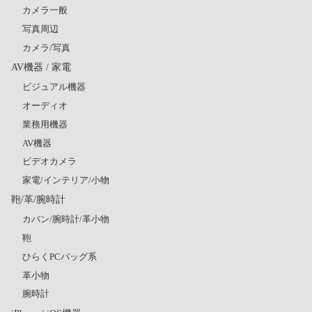
カメラ一般
写真周辺
カメラ/写真
AV機器 / 家電
ビジュアル機器
オーディオ
業務用機器
AV機器
ビデオカメラ
家電/インテリア/小物
鞄/革/腕時計
カバン/腕時計/革小物
鞄
ひらくPCバッグ系
革小物
腕時計