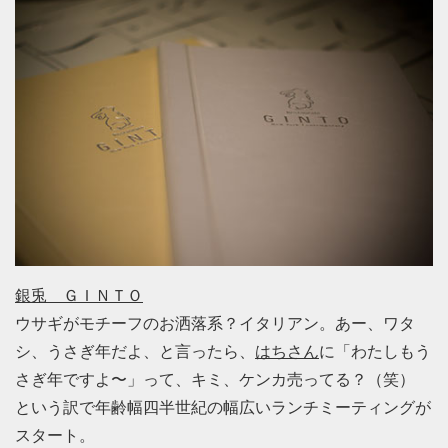
銀兎 ＧＩＮＴＯ
ウサギがモチーフのお洒落系？イタリアン。あー、ワタ
シ、うさぎ年だよ、と言ったら、
はちさん
に「わたしもう
さぎ年ですよ〜」って、キミ、ケンカ売ってる？（笑）
という訳で年齢幅四半世紀の幅広いランチミーティングが
スタート。