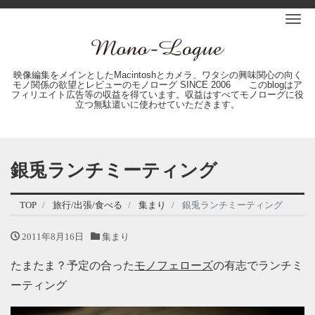
Me
映像編集をメインとしたMacintoshとカメラ、ワタシの興味関心の向く
モノ関係の欲望とレビューのモノローグ SINCE 2006 このblogはア
フィリエイト広告等の収益を得ています。収益はすべてモノローグに役
立つ無駄遣いに使わせていただきます。
銀兎ランチミーティング
TOP
旅行/出張/食べる
集まり
銀兎ランチミーティング
2011年8月16日
集まり
たまたま？予定の合った
モノフェローズ
の有志でランチミ
ーティング