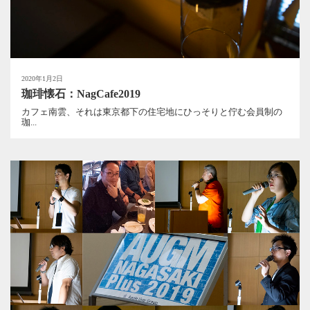
2020年1月2日
珈琲懐石：NagCafe2019
カフェ南雲、それは東京都下の住宅地にひっそりと佇む会員制の
珈...