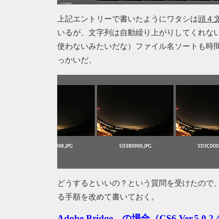
上記エントリーで書いたようにワタシは
頭４
いるが、文字列は自動繰り上がりしてくれないので5D
使わないみたいだな）ファイル名ソートも時
っかいだ、
どうするといいの？という質問を受けたので、こん
る手順を改めて書いておく。
Adobe Bridge の場合（CS6 Ver.5.0.2