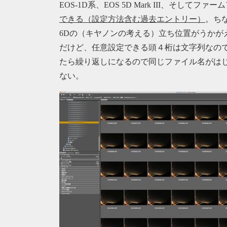
EOS-1D系、EOS 5D Mark III、そしてファ
できる（設定方法含む過去エントリー）
。ち
6Dの（キヤノンの考える）立ち位置がうかが
だけど、任意設定できる頭４桁は文字列なので
たら繰り返しになるので同じファイル名がは
ない。