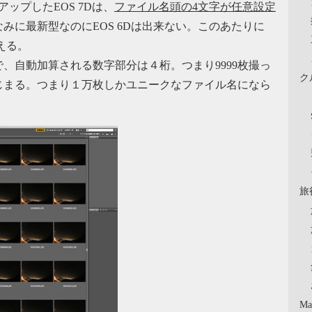
ームアップしたEOS 7Dは、
ファイル名頭の4文字が任意設定
なみに最新型なのにEOS 6Dは出来ない。このあたりに
える。
、自動加算される数字部分は４桁。つまり9999枚撮っ
ク
じまる。つまり１万枚しかユニークなファイル名になら
旅
Ma