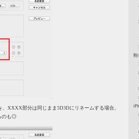
鞄
iP
を、XXXX部分は同じまま5D3Dにリネームする場合。
るのも◎