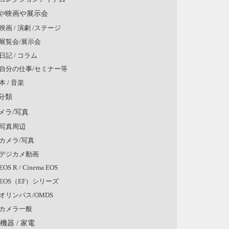
や映画や展示会
映画 / 演劇 /ステージ
展覧会/展示会
日記 / コラム
自分の仕事/セミナー等
本 / 音楽
分類
メラ/写真
写真周辺
カメラ/写真
デジカメ動画
EOS R / Cinema EOS
EOS（EF）シリーズ
オリンパス/OMDS
カメラ一般
V機器 / 家電