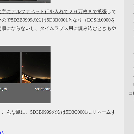
文字にアルファベット行を入れて２６万枚まで拡張
して
3B9999の次は5D3B0001となり（EOSは0000を
間順にならないし、タイムラプス用に読み込むときもや
コ
な風に、5D3B9999の次は5D3C0001にリネームす
.4）