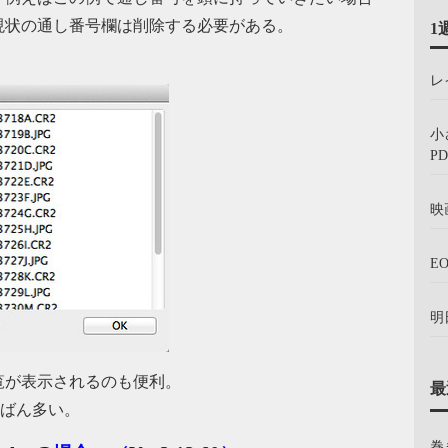
現状の通し番号欄は削除する必要がある。
1
レ
小
PD
映
E
明
覧が表示されるのも便利。
最
ちばん多い。
巻