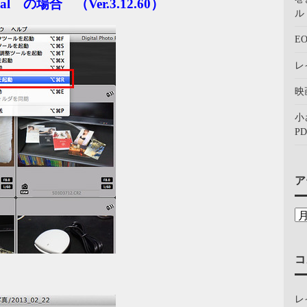
onal の場合 （Ver.3.12.60）
ル：
E
レ
映
小
PD
ア
コ
レ