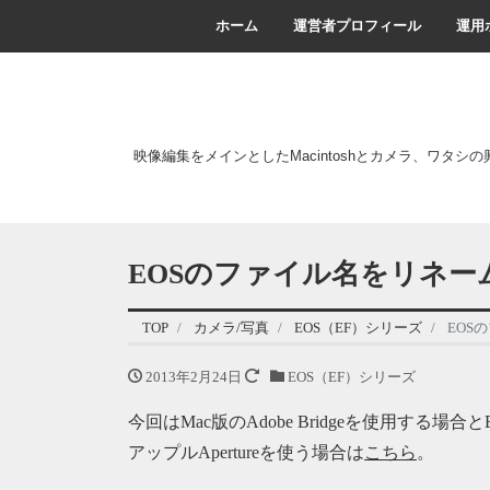
ホーム
運営者プロフィール
運用
映像編集をメインとしたMacintoshとカメラ、ワタシ
EOSのファイル名をリネーム：A
TOP
カメラ/写真
EOS（EF）シリーズ
EOSの
2013年2月24日
EOS（EF）シリーズ
今回はMac版のAdobe Bridgeを使用する場合とEOS同
アップルApertureを使う場合は
こちら
。