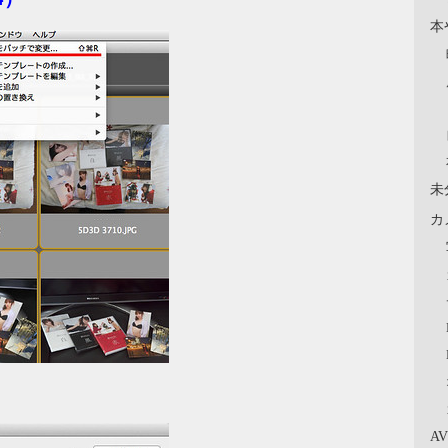
本
未
カ
A