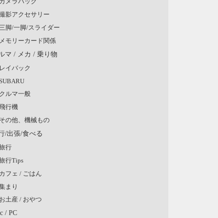
カメラバッグ
撮影アクセサリー
三脚/一脚/スライダー
メモリーカード関係
ルマ / メカ / 乗り物
レイバック
SUBARU
クルマ一般
飛行機
その他、機械もの
行/出張/食べる
旅行
旅行Tips
カフェ / ごはん
集まり
お土産 / おやつ
c / PC