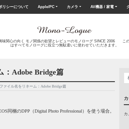
ポリシーについて
Apple/PC
カメラ
AV機器 / 家電
ク
の興味関心の向く モノ関係の欲望とレビューのモノローグ SINCE 2006 
はすべてモノローグに役立つ無駄遣いに使わせていただきます。
dobe Bridge篇
ファイル名をリネーム：Adobe Bridge篇
カ
梱のDPP（Digital Photo Professional）を使う場合。
カ