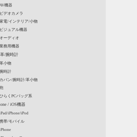
AV機器
ビデオカメラ
家電/インテリア/小物
ビジュアル機器
オーディオ
業務用機器
/革/腕時計
革小物
腕時計
カバン/腕時計/革小物
鞄
ひらくPCバッグ系
hone / iOS機器
iPad/iPhone/iPod
携帯/モバイル
iPhone