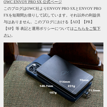
OWC ENVOY PRO SX 公式ページ
このブログはOWC社よりENVOY PRO SXとENVOY PRO
FXを短期間お借りして試しています。それ以外の利益供
与はありません。このブログにおける【AD】【PR】
【SP】等 表記と運用ポリシーについては
こちらをご覧下
さい
。