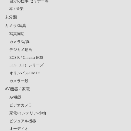
自分の仕事/セミナー等
本 / 音楽
未分類
カメラ/写真
写真周辺
カメラ/写真
デジカメ動画
EOS R / Cinema EOS
EOS（EF）シリーズ
オリンパス/OMDS
カメラ一般
AV機器 / 家電
AV機器
ビデオカメラ
家電/インテリア/小物
ビジュアル機器
オーディオ