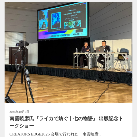
2025年10月9日
南雲暁彦氏『ライカで紡ぐ十七の物語』 出版記念ト
ークショー
CREATORS EDGE2025 会場で行われた 南雲暁彦...