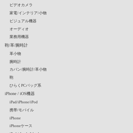
ビデオカメラ
家電/インテリア/小物
ビジュアル機器
オーディオ
業務用機器
鞄/革/腕時計
革小物
腕時計
カバン/腕時計/革小物
鞄
ひらくPCバッグ系
iPhone / iOS機器
iPad/iPhone/iPod
携帯/モバイル
iPhone
iPhoneケース