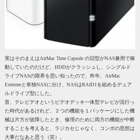
実はそのまえはAirMac Time Capsule の旧型がNAS兼用で稼
動していたのだけど、HDDがクラッシュし、シングルド
ライブNASの限界を思い知ったので、昨年、AirMac
Extremeと単独NASに分け、NASはRAID1を組めるデュア
ルドライブ型にした。
昔、テレビデオというビデオデッキ一体型テレビが流行っ
た時代があるけれど、２つの機能を１パッケージにした機
械は片方が故障したとき、修理のために両方の機能が中断
することを考えると、ラジカセじゃなく、コンポの思想は
大事だなあと思う（笑）。