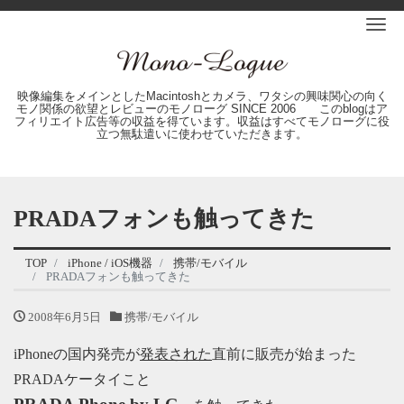
Me
映像編集をメインとしたMacintoshとカメラ、ワタシの興味関心の向く
モノ関係の欲望とレビューのモノローグ SINCE 2006 このblogはア
フィリエイト広告等の収益を得ています。収益はすべてモノローグに役
立つ無駄遣いに使わせていただきます。
PRADAフォンも触ってきた
TOP
iPhone / iOS機器
携帯/モバイル
PRADAフォンも触ってきた
2008年6月5日
携帯/モバイル
iPhoneの国内発売が
発表された
直前に販売が始まった
PRADAケータイこと