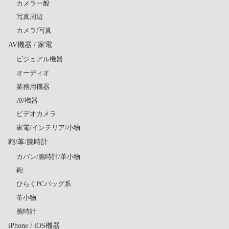
カメラ一般
写真周辺
カメラ/写真
AV機器 / 家電
ビジュアル機器
オーディオ
業務用機器
AV機器
ビデオカメラ
家電/インテリア/小物
鞄/革/腕時計
カバン/腕時計/革小物
鞄
ひらくPCバッグ系
革小物
腕時計
iPhone / iOS機器