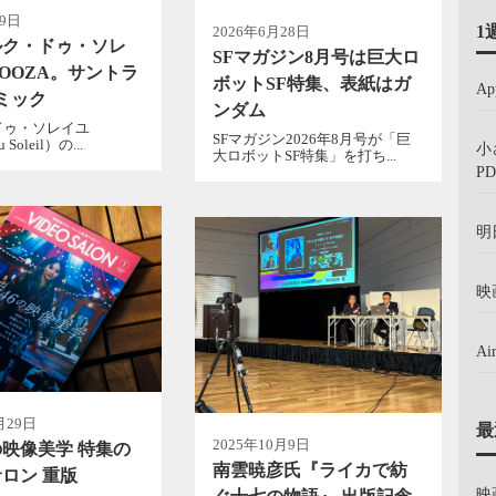
月9日
1
2026年6月28日
ルク・ドゥ・ソレ
SFマガジン8月号は巨大ロ
OOZA。サントラ
ボットSF特集、表紙はガ
A
ミック
ンダム
ドゥ・ソレイユ
SFマガジン2026年8月号が「巨
u Soleil）の...
小
大ロボットSF特集」を打ち...
PD
明
映
A
月29日
最
2025年10月9日
の映像美学 特集の
南雲暁彦氏『ライカで紡
ロン 重版
映