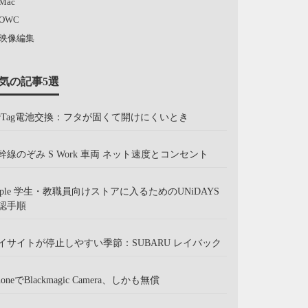
Mac
OWC
映像編集
気の記事5選
irTag電池交換：フタが固くて開けにくいとき
幹線のぞみ S Work 車両 ネット速度とコンセント
pple 学生・教職員向けストアに入るためのUNiDAYS
認手順
イサイトが停止しやすい季節：SUBARU レイバック
honeでBlackmagic Camera、しかも無償