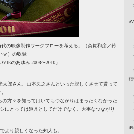
A
時代の映像制作ワークフローを考える」（斎賀和彦／鈴
いｗ）の収録
Eのあゆみ 2008〜2010」
鞄
光太郎さん、山本久之さんといった親しくさせて貰って
す。
は、これらの方々を知ってはいてもつながりはまったくなかった
て、ワタシにとっては道具としてだけでなく、大事なつながり
iP
Iが縁でより親しくなった知人も。