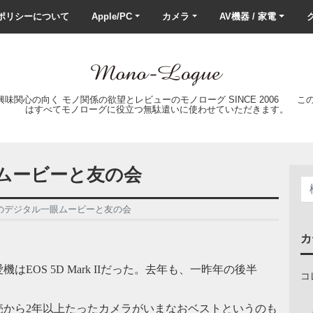
ポリシーについて
Apple/PC
カメラ
AV機器 / 家電
ク
の興味関心の向く モノ関係の欲望とレビューのモノローグ SINCE 2006 
はすべてモノローグに役立つ無駄遣いに使わせていただきます。
ムービーと友の会
のデジタル一眼ムービーと友の会
カ
はEOS 5D Mark IIだった。去年も、一昨年の後半
コ
売から2年以上たったカメラがいまなおベストというのも