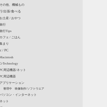
その他、機械もの
行/出張/食べる
お土産 / おやつ
旅行
旅行Tips
カフェ / ごはん
集まり
c / PC
Macintosh
G-Technology
PC周辺機器/ネット
PC周辺機器
アプリケーション
整理中 映像制作/ソフトウエア
パソコン・インターネット
ネット