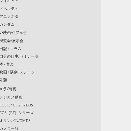
フィギュア
ノベルティ
アニメネタ
ガンダム
や映画や展示会
展覧会/展示会
日記 / コラム
自分の仕事/セミナー等
本 / 音楽
映画 / 演劇 /ステージ
分類
メラ/写真
デジカメ動画
EOS R / Cinema EOS
EOS（EF）シリーズ
オリンパス/OMDS
カメラ一般