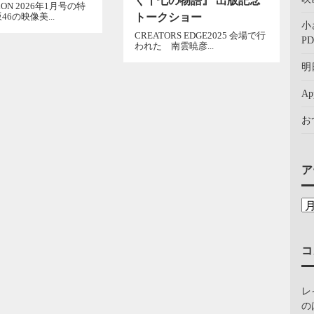
ぐ十七の物語』 出版記念
ON 2026年1月号の特
トークショー
6の映像美...
小
CREATORS EDGE2025 会場で行
PD
われた 南雲暁彦...
明
A
お
ア
コ
レ
の