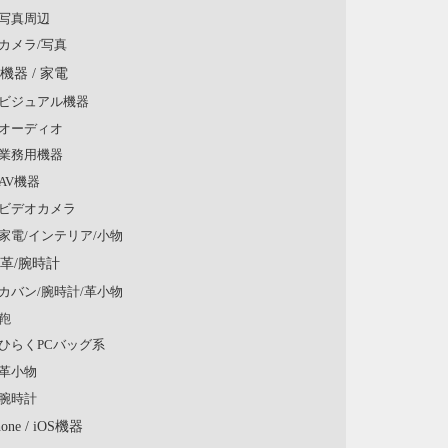
写真周辺
カメラ/写真
V機器 / 家電
ビジュアル機器
オーディオ
業務用機器
AV機器
ビデオカメラ
家電/インテリア/小物
/革/腕時計
カバン/腕時計/革小物
鞄
ひらくPCバッグ系
革小物
腕時計
hone / iOS機器