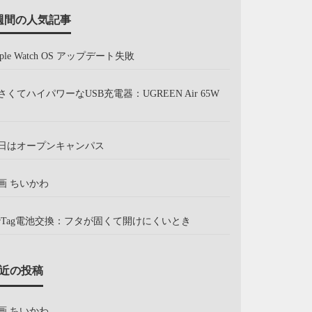
週間の人気記事
pple Watch OS アップデート失敗
さくてハイパワーなUSB充電器：UGREEN Air 65W
日はオープンキャンパス
画 ちいかわ
irTag電池交換：フタが固くて開けにくいとき
近の投稿
画 ちいかわ