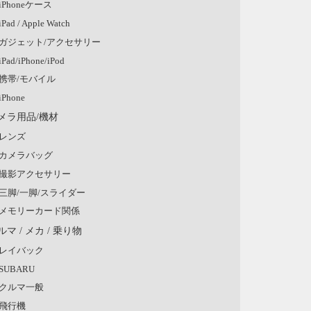
iPhoneケース
iPad / Apple Watch
ガジェット/アクセサリー
iPad/iPhone/iPod
携帯/モバイル
iPhone
メラ用品/機材
レンズ
カメラバッグ
撮影アクセサリー
三脚/一脚/スライダー
メモリーカード関係
ルマ / メカ / 乗り物
レイバック
SUBARU
クルマ一般
飛行機