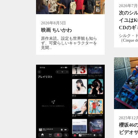
2026年7
次のシ
イユはK
2026年8月5日
CDのギ
映画 ちいかわ
シルク・
原作未読。設定も世界観も知ら
（Cirque d
ず、可愛らしいキャラクターを
見聞...
2025年12
櫻坂46
ビデオサ