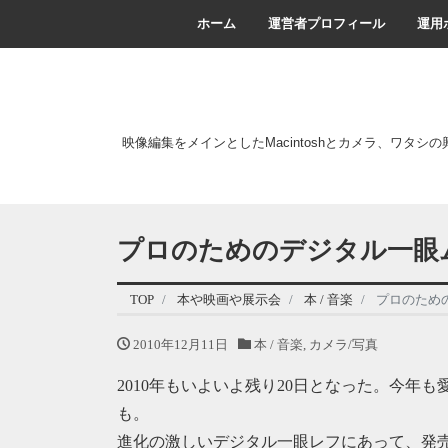
ホーム
運営者プロフィール
運用
映像編集をメインとしたMacintoshとカメラ、ワタシ
プロのためのデジタル一眼
TOP
本や映画や展示会
本 / 音楽
プロのため
2010年12月11日
本 / 音楽
,
カメラ/写真
2010年もいよいよ残り20日となった。今年も愛機
も。
進化の激しいデジタル一眼レフにあって、発