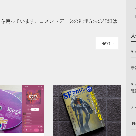
t を使っています。
コメントデータの処理方法の詳細は
人
Next »
A
新
A
確
ア
iP