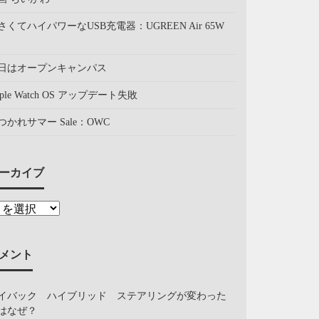
さくてハイパワーなUSB充電器：UGREEN Air 65W
日はオープンキャンパス
pple Watch OS アップデート失敗
つかれサマー Sale：OWC
ーカイブ
メント
イバック ハイブリッド ステアリングが変わった
はなぜ？