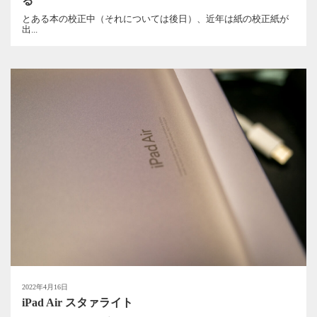
る
とある本の校正中（それについては後日）、近年は紙の校正紙が
出...
2022年4月16日
iPad Air スタァライト