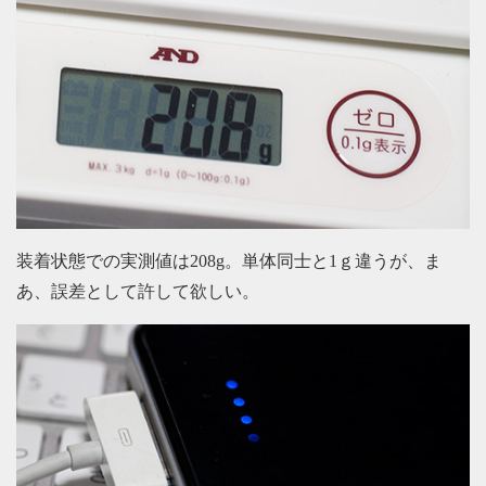
装着状態での実測値は208g。単体同士と1ｇ違うが、ま
あ、誤差として許して欲しい。