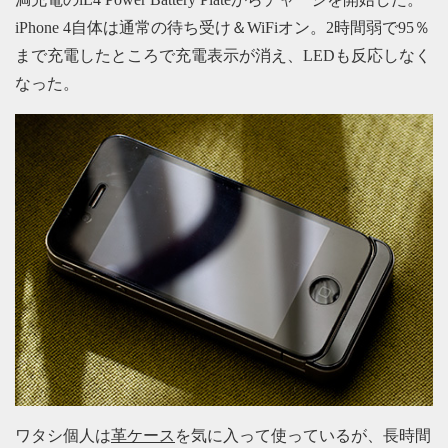
iPhone 4自体は通常の待ち受け＆WiFiオン。2時間弱で95％
まで充電したところで充電表示が消え、LEDも反応しなく
なった。
ワタシ個人は
革ケース
を気に入って使っているが、長時間