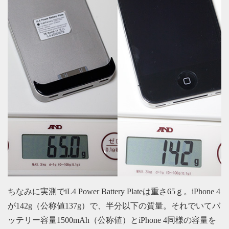
ちなみに実測でiL4 Power Battery Plateは重さ65ｇ。iPhone 4
が142g（公称値137g）で、半分以下の質量。それでいてバ
ッテリー容量1500mAh（公称値）とiPhone 4同様の容量を