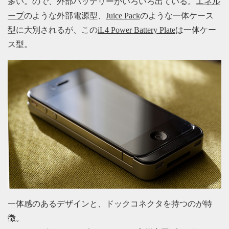
多い。ので、外部バッテリーがいろいろ出ている。
エネル
ープ
のような外部電源型、
Juice Pack
のような一体ケース
型に大別されるが、この
iL4 Power Battery Plate
は一体ケー
ス型。
一体感のあるデザインと、ドックコネクタを持つのが特
徴。