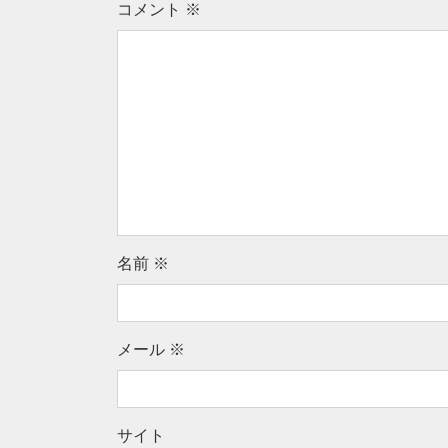
コメント
※
名前
※
メール
※
サイト