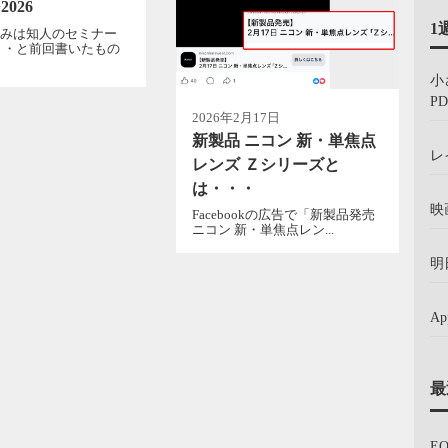
2026
1
しみは知人のセミナー
・・と前回書いたもの
小
PD
2026年2月17日
新製品 ニコン 新・単焦点
レ
レンズ Ｚシリーズと
は・・・
映
Facebookの広告で「新製品発売
ニコン 新・単焦点レン...
明
A
最
E