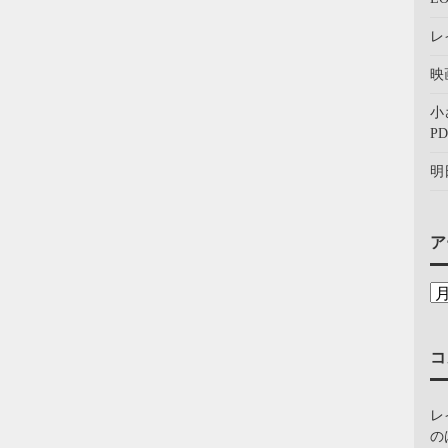
レ
映
小
PD
明
ア
コ
レ
の