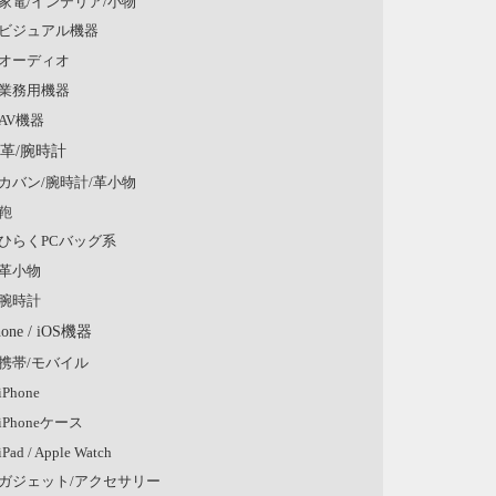
家電/インテリア/小物
ビジュアル機器
オーディオ
業務用機器
AV機器
/革/腕時計
カバン/腕時計/革小物
鞄
ひらくPCバッグ系
革小物
腕時計
hone / iOS機器
携帯/モバイル
iPhone
iPhoneケース
iPad / Apple Watch
ガジェット/アクセサリー