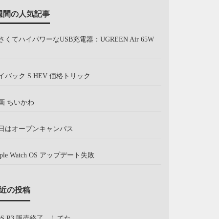
週間の人気記事
さくてハイパワーなUSB充電器：UGREEN Air 65W
イバック S:HEV 価格トリック
画 ちいかわ
日はオープンキャンパス
pple Watch OS アップデート失敗
近の投稿
OS R3 販売終了、してた。