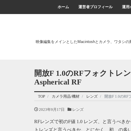
ホーム
運営者プロフィール
運用
映像編集をメインとしたMacintoshとカメラ、ワタシ
開放F 1.0のRFフォクトレン
Aspherical RF
TOP
カメラ用品/機材
レンズ
開放F 1.0のRF
2023年9月17日
レンズ
RFレンズで初のF値 1.0 レンズ、と言うべ
トレンズと言うべきか、とにかく、初、の多