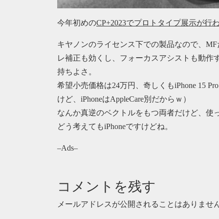
今年初めの
CP+2023でプロトタイプ展示が
キヤノンのライセンス下での製品なので、MF
レ補正も効くし、フォーカスアシストも動作
持ちよさ。
希望小売価格は24万円、奇しくもiPhone 15 
けど、iPhoneはAppleCare別だからｗ）
なんか真逆のベクトルをもつ両者だけど、使
どう考えてもiPhoneですけどね。
–Ads–
コメントを残す
メールアドレスが公開されることはありませ