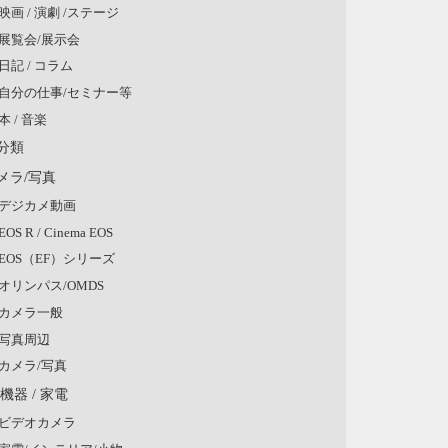
映画 / 演劇 /ステージ
展覧会/展示会
日記 / コラム
自分の仕事/セミナー等
本 / 音楽
分類
メラ/写真
デジカメ動画
EOS R / Cinema EOS
EOS（EF）シリーズ
オリンパス/OMDS
カメラ一般
写真周辺
カメラ/写真
V機器 / 家電
ビデオカメラ