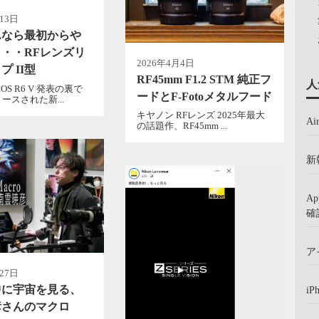
13日
んなら最初からや
・・RFレンズリ
2026年4月4日
プ II型
RF45mm F1.2 STM 純正フ
人
OS R6 V 発表の裏で
ードとF-Fotoメタルフード
ースされた新...
キヤノン RFレンズ 2025年最大
A
の話題作、RF45mm ...
新
A
確
ア
27日
中に宇宙を見る、
iP
彦さんのマクロ