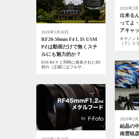
2026年5月
出来る
ってよ・
アキャッ
2026年5月30日
キヤノン E
RF20-50mm F4 L IS USM
（？）リリ
PZは動画だけで無くスチ
ルにも魅力的か？
EOS R6 V と同時に発表されたRF
初の（正確にはフルサ...
2026年2月
結晶の
南雲暁