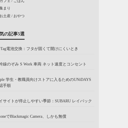
カフェ / ごはん
集まり
お土産 / おやつ
気の記事5選
irTag電池交換：フタが固くて開けにくいとき
幹線のぞみ S Work 車両 ネット速度とコンセント
pple 学生・教職員向けストアに入るためのUNiDAYS
認手順
イサイトが停止しやすい季節：SUBARU レイバック
honeでBlackmagic Camera、しかも無償