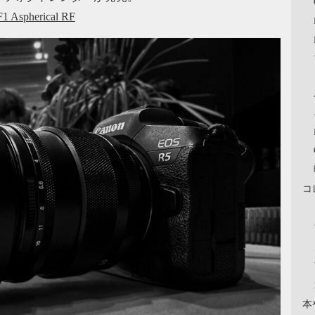
 Aspherical RF
コ
本