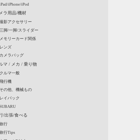
iPad/iPhone/iPod
メラ用品/機材
撮影アクセサリー
三脚/一脚/スライダー
メモリーカード関係
レンズ
カメラバッグ
ルマ / メカ / 乗り物
クルマ一般
飛行機
その他、機械もの
レイバック
SUBARU
行/出張/食べる
旅行
旅行Tips