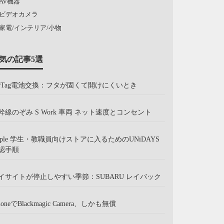
AV機器
ビデオカメラ
家電/インテリア/小物
気の記事5選
irTag電池交換：フタが固くて開けにくいとき
幹線のぞみ S Work 車両 ネット速度とコンセント
pple 学生・教職員向けストアに入るためのUNiDAYS
認手順
イサイトが停止しやすい季節：SUBARU レイバック
honeでBlackmagic Camera、しかも無償