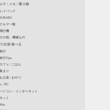
ルマ / メカ / 乗り物
レイバック
SUBARU
クルマ一般
飛行機
その他、機械もの
行/出張/食べる
旅行
旅行Tips
カフェ / ごはん
集まり
お土産 / おやつ
c / PC
パソコン・インターネット
ネット
Mac