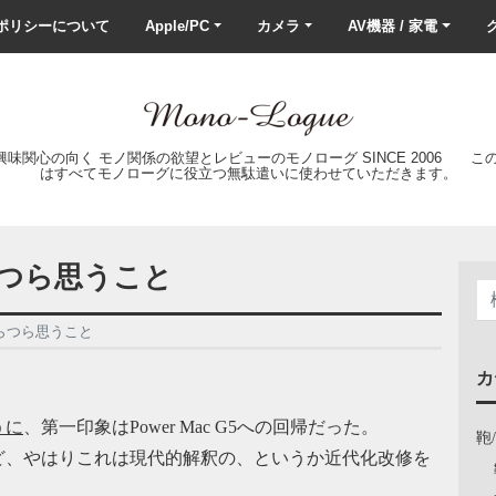
ポリシーについて
Apple/PC
カメラ
AV機器 / 家電
ク
の興味関心の向く モノ関係の欲望とレビューのモノローグ SINCE 2006 
はすべてモノローグに役立つ無駄遣いに使わせていただきます。
てつらつら思うこと
てつらつら思うこと
カ
うに
、第一印象はPower Mac G5への回帰だった。
鞄
ど、やはりこれは現代的解釈の、というか近代化改修を