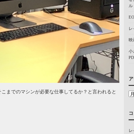
ル：
E
レ
映
小
PD
ア
そこまでのマシンが必要な仕事してるか？と言われると
コ
レ