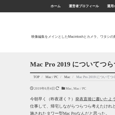
ホーム
運営者プロフィール
運用
映像編集をメインとしたMacintoshとカメラ、ワタシ
Mac Pro 2019 につい
TOP
Mac / PC
Mac
Mac Pro 2019 につい
2019年6月4日
Mac
,
Mac / PC
今朝早く（昨夜遅く？）
発表直後に書いたよ
仕事して、帰宅しながらつらつら考えたけれ
施されたタワー型Mac Proなんだと思った。