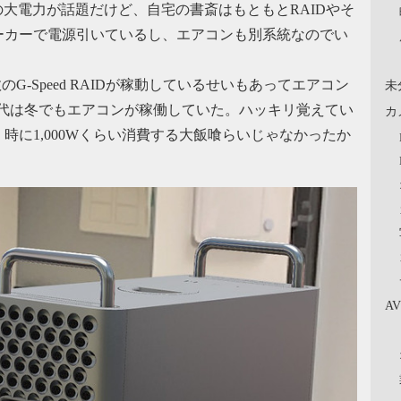
の大電力が話題だけど、自宅の書斎はもともとRAIDやそ
ーカーで電源引いているし、エアコンも別系統なのでい
数のG-Speed RAIDが稼動しているせいもあってエアコン
未
o時代は冬でもエアコンが稼働していた。ハッキリ覚えてい
カ
00W、時に1,000Wくらい消費する大飯喰らいじゃなかったか
A