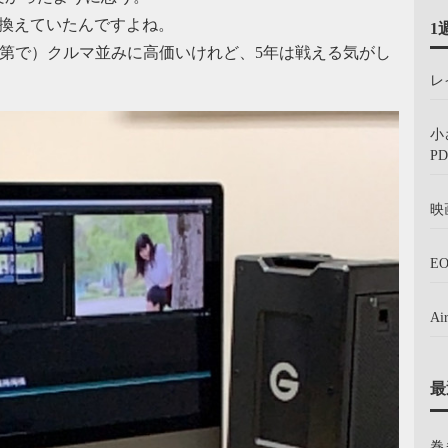
に買い換えていたんですよね。
1
（仕様次第で）クルマ並みに高価いけれど、5年は戦える気がし
レ
小
PD
映
E
A
最
巻