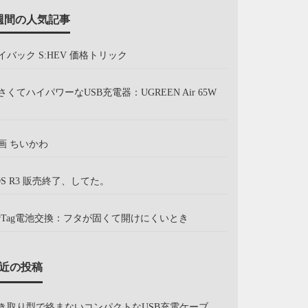
週間の人気記事
イバック S:HEV 価格トリック
さくてハイパワーなUSB充電器：UGREEN Air 65W
画 ちいかわ
OS R3 販売終了、してた。
irTag電池交換：フタが固くて開けにくいとき
近の投稿
き取り型で絡まないコンパクトなUSB充電ケーブ