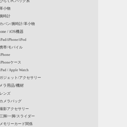
ひらくPCバッグ系
革小物
腕時計
カバン/腕時計/革小物
hone / iOS機器
iPad/iPhone/iPod
携帯/モバイル
iPhone
iPhoneケース
iPad / Apple Watch
ガジェット/アクセサリー
メラ用品/機材
レンズ
カメラバッグ
撮影アクセサリー
三脚/一脚/スライダー
メモリーカード関係