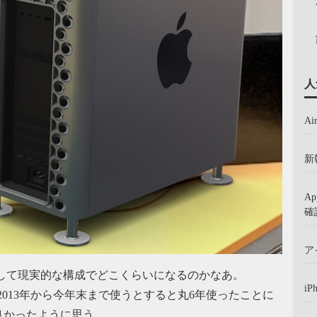
人
A
新
A
確
ア
として現実的な構成でどこくらいになるのかなあ。
iP
に2013年から今年末まで使うとすると丸6年使ったことに
良かったように思う。