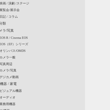
映画 / 演劇 /ステージ
展覧会/展示会
日記 / コラム
分類
メラ/写真
EOS R / Cinema EOS
EOS（EF）シリーズ
オリンパス/OMDS
カメラ一般
写真周辺
カメラ/写真
デジカメ動画
V機器 / 家電
ビジュアル機器
オーディオ
業務用機器