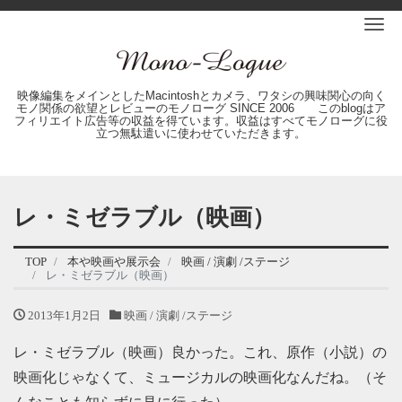
Me
映像編集をメインとしたMacintoshとカメラ、ワタシの興味関心の向く
モノ関係の欲望とレビューのモノローグ SINCE 2006 このblogはア
フィリエイト広告等の収益を得ています。収益はすべてモノローグに役
立つ無駄遣いに使わせていただきます。
レ・ミゼラブル（映画）
TOP
本や映画や展示会
映画 / 演劇 /ステージ
レ・ミゼラブル（映画）
2013年1月2日
映画 / 演劇 /ステージ
レ・ミゼラブル（映画）良かった。これ、原作（小説）の
映画化じゃなくて、ミュージカルの映画化なんだね。（そ