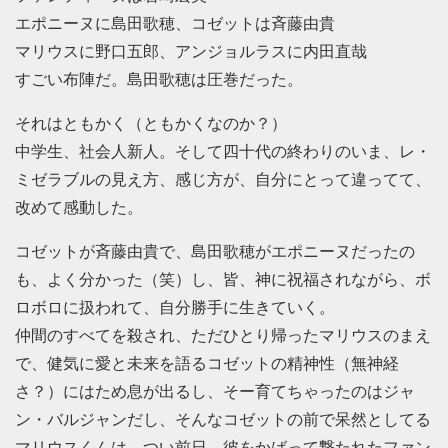
エポニーヌに島田歌穂、コゼットは斉藤由貴
マリウスに野口五郎、アンジョルラスに内田直哉
すごい布陣だ。島田歌穂は圧巻だった。
それはともかく（ともかくなのか？）
中学生、社会人新人。そして四十代の終わりのいま、レ・
ミゼラブルの見え方、感じ方が、自分にとって違ってて、
改めて感動した。
コゼットが斉藤由貴で、島田歌穂がエポニーヌだったの
も、よく分かった（笑）し、皆、神に祝福されながら、ボ
ロボロに扱われて、自分勝手に生きていく。
仲間のすべてを殺され、ただひとり帰ったマリウスのまえ
で、健気に愛と未来を語るコゼットの精神性（無神経
さ？）にはため息が出るし、そー育てちゃったのはジャ
ン・バルジャンだし、そんなコゼットの前で呆然としてる
マリウスくんは、つい前日、彼をかばって撃たれたファン