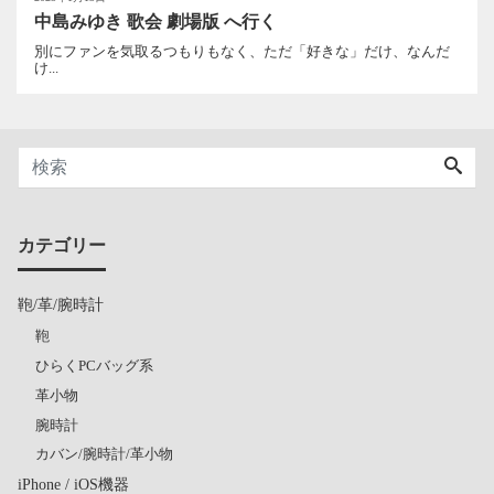
中島みゆき 歌会 劇場版 へ行く
別にファンを気取るつもりもなく、ただ「好きな」だけ、なんだ
け...
カテゴリー
鞄/革/腕時計
鞄
ひらくPCバッグ系
革小物
腕時計
カバン/腕時計/革小物
iPhone / iOS機器