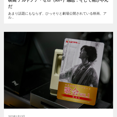
映画 アルドノア・ゼロ（Re+）感想：そして雨がやん
だ
あまり話題にもならず、ひっそりと劇場公開されている映画、ア
ル...
2025年1月13日