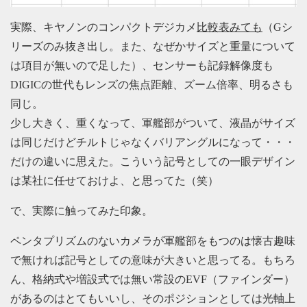
実際、キヤノンのコンパクトデジカメ
比較表みても
（Gシ
リーズのみ抜き出し。また、なぜかサイズと重量について
は項目が無いので足した）、センサーも記録解像度も
DIGICの世代もレンズの焦点距離、ズーム倍率、明るさも
同じ。
少し大きく、重くなって、軍艦部がついて、液晶がサイズ
は同じだけどチルトじゃなくバリアングルになって・・・
だけの違いに思えた。こういう記号としての一眼デザイン
は某社に任せておけよ、と思ってた（笑）
で、実際に触ってみた印象。
ペンタプリズムのないカメラが軍艦部をもつのは懐古趣味
で無ければ記号としての意味が大きいと思ってる。もちろ
ん、格納式や増設式では無い常設のEVF（ファインダー）
があるのはとてもいいし、そのポジションとしては光軸上