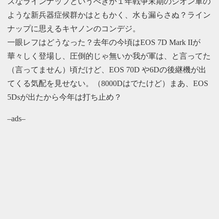
スなラインナップというべきか１年戦争末期のジオン軍の
ような新兵器症候群かはともかく、水も漏らさぬ？ライン
ナップに思えるキヤノンのコンデジ。
一眼レフはどうなった？去年の今頃はEOS 7D Mark IIが
華々しく登場し、圧倒的じゃ無いか我が軍は、と言ってた
（言ってません）頃だけど、EOS 70D や6Dの後継機が出
てくる気配を見せない。（8000Dはでたけど）まあ、EOS
5Dsが出たから今年は打ち止め？
–ads–