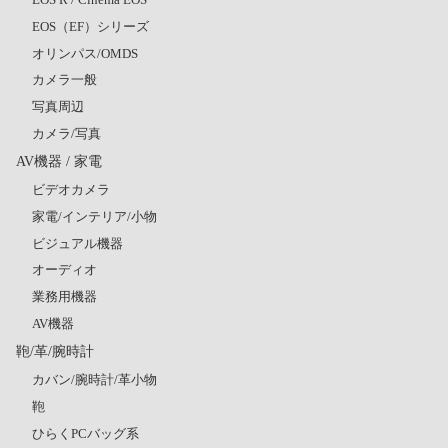
EOS（EF）シリーズ
オリンパス/OMDS
カメラ一般
写真周辺
カメラ/写真
AV機器 / 家電
ビデオカメラ
家電/インテリア/小物
ビジュアル機器
オーディオ
業務用機器
AV機器
鞄/革/腕時計
カバン/腕時計/革小物
鞄
ひらくPCバッグ系