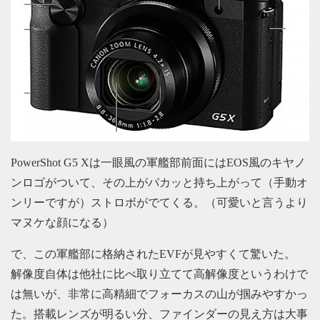
PowerShot G5 Xは一眼風の軍艦部前面にはEOS風のキヤノ
ンロゴがついて、その上がパカッと持ち上がって（手動オ
ンリーですが）ストロボがでてくる。（可愛いと言うより
マヌケな顔になる）
で、この軍艦部に格納されたEVFが見やすくて驚いた。
解像度自体は他社に比べ取り立てて高解像度というわけで
は無いが、非常に高精細でフォーカスの山が掴みやすかっ
た。搭載レンズが明るい分、ファインダーの見え方は大事