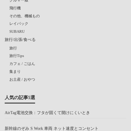
クルマ一般
飛行機
その他、機械もの
レイバック
SUBARU
旅行/出張/食べる
旅行
旅行Tips
カフェ / ごはん
集まり
お土産 / おやつ
人気の記事5選
AirTag電池交換：フタが固くて開けにくいとき
新幹線のぞみ S Work 車両 ネット速度とコンセント