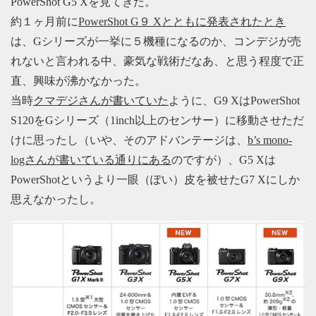
PowerShot G5 Xを見てきた。
約１ヶ月前に
PowerShot G９ Xとともに発表されたとき
は、Gシリーズが一挙に５機種になるのか、コンデジが売
れないと言われる中、豪気な戦術だなあ、と思う程度で正
直、興味が沸かなかった。
当時
クマデジさんが書いていた
ように、G9 XはPowerShot
S120をGシリーズ（1inch以上のセンサー）に移動させただ
けに思ったし（いや、そのアドバンテージは、
b’s mono-
logさんが書いている通りにある
のですが）、G5 Xは
PowerShotというより一眼（ぽい）皮を被せたG7 Xにしか
思えなかったし。