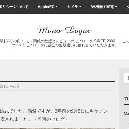
ポリシーについて
Apple/PC
カメラ
AV機器 / 家電
ク
の興味関心の向く モノ関係の欲望とレビューのモノローグ SINCE 2006 
はすべてモノローグに役立つ無駄遣いに使わせていただきます。
R 発表から3年
カ
婚式でした。偶然ですが、3年前の9月5日にキヤノン
Ma
が発表されました。
（当時のブログ）