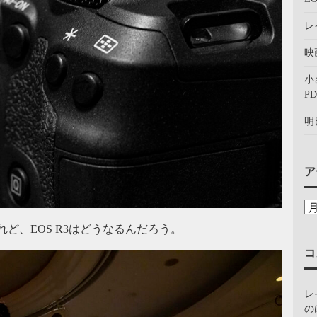
レ
映
小
PD
明
ア
れど、EOS R3はどうなるんだろう。
コ
レ
の