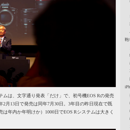
鞄
iP
ステムは、文字通り発表「だけ」で、初号機EOS Rの発売
020年2月13日で発売は同年7月30日。3年目の昨日現在で既
売は年内か年明けか）1000日でEOS Rシステムは大きく