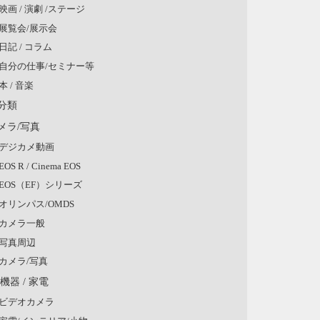
映画 / 演劇 /ステージ
展覧会/展示会
日記 / コラム
自分の仕事/セミナー等
本 / 音楽
分類
メラ/写真
デジカメ動画
EOS R / Cinema EOS
EOS（EF）シリーズ
オリンパス/OMDS
カメラ一般
写真周辺
カメラ/写真
V機器 / 家電
ビデオカメラ