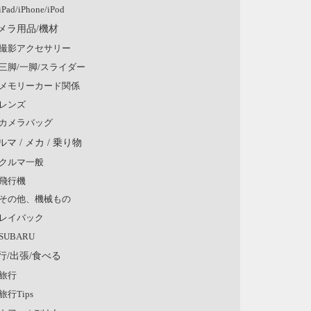
iPad/iPhone/iPod
メラ用品/機材
撮影アクセサリー
三脚/一脚/スライダー
メモリーカード関係
レンズ
カメラバッグ
ルマ / メカ / 乗り物
クルマ一般
飛行機
その他、機械もの
レイバック
SUBARU
行/出張/食べる
旅行
旅行Tips