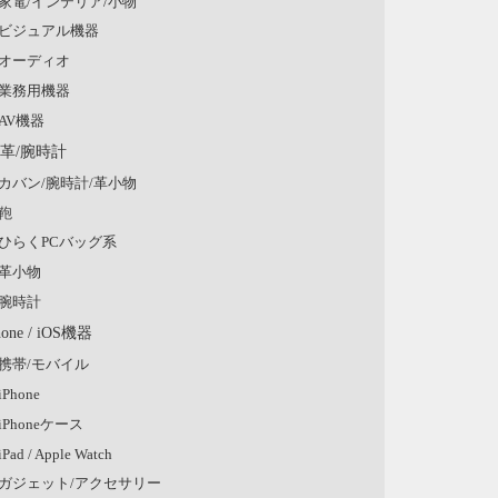
家電/インテリア/小物
ビジュアル機器
オーディオ
業務用機器
AV機器
/革/腕時計
カバン/腕時計/革小物
鞄
ひらくPCバッグ系
革小物
腕時計
hone / iOS機器
携帯/モバイル
iPhone
iPhoneケース
iPad / Apple Watch
ガジェット/アクセサリー