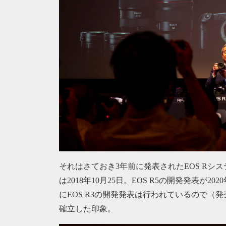
それはさておき3年前に発表されたEOS Rシ
は2018年10月25日。EOS R5の開発発表が2
にEOS R3の開発発表は行われているので（発
確立した印象。