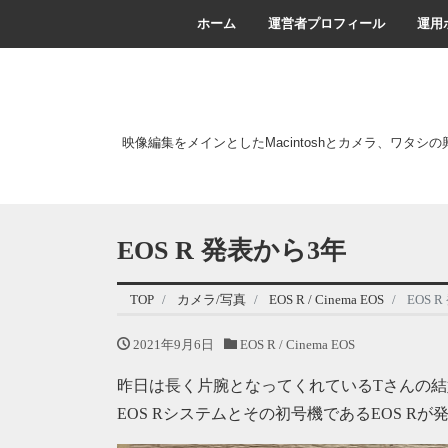
ホーム
運営者プロフィール
運用
映像編集をメインとしたMacintoshとカメラ、ワタシ
EOS R 発表から3年
TOP
カメラ/写真
EOS R / Cinema EOS
EOS 
2021年9月6日
EOS R / Cinema EOS
昨日は長く片腕となってくれているTさんの結
EOS Rシステムとその初号機であるEOS R