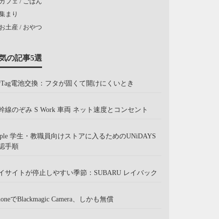
カフェ / ごはん
集まり
お土産 / おやつ
気の記事5選
irTag電池交換：フタが固くて開けにくいとき
幹線のぞみ S Work 車両 ネット速度とコンセント
pple 学生・教職員向けストアに入るためのUNiDAYS
認手順
イサイトが停止しやすい季節：SUBARU レイバック
honeでBlackmagic Camera、しかも無償