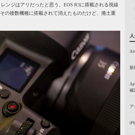
ャレンジはアリだったと思う。EOS R3に搭載される視線
て、その後数機種に搭載されて消えたものだけど、捲土重
人
A
新
A
確
ア
iP