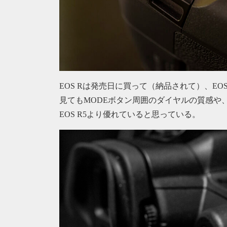
EOS Rは発売日に買って（納品されて）、EO
見てもMODEボタン周囲のダイヤルの質感や
EOS R5より優れていると思っている。