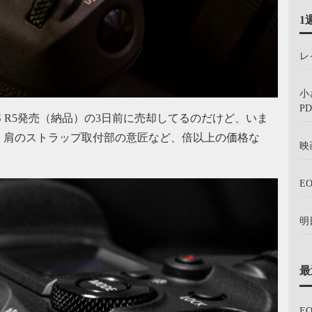
1
レ
小
PD
S R5発売（納品）の3日前に売却してるのだけど、いま
、肩のストラップ取付部の意匠など、倍以上の価格な
映
E
明
最
E