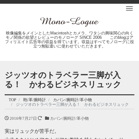
Me
映像編集をメインとしたMacintoshとカメラ、ワタシの興味関心の向く
モノ関係の欲望とレビューのモノローグ SINCE 2006 このblogはア
フィリエイト広告等の収益を得ています。収益はすべてモノローグに役
立つ無駄遣いに使わせていただきます。
ジッツオのトラベラー三脚が入
る！ かわるビジネスリュック
TOP
鞄/革/腕時計
カバン/腕時計/革小物
ジッツオのトラベラー三脚が入る！ かわるビジネスリュック
2016年7月27日
カバン/腕時計/革小物
実はリュックが苦手だ。