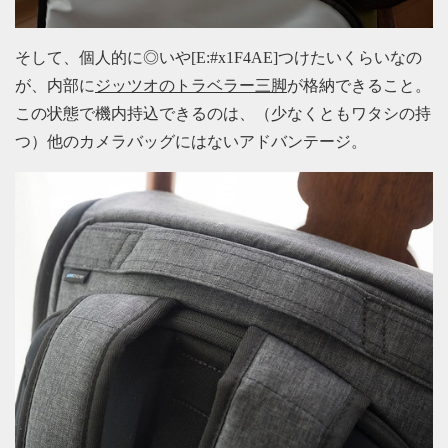
そして、個人的に◎いや[E:#x1F4AE]つけたいくらいなの
が、内部に
ジッツオのトラベラー三脚
が格納できること。
この状態で機内持込できるのは、（少なくともワタシの持
つ）他のカメラバッグにはないアドバンテージ。