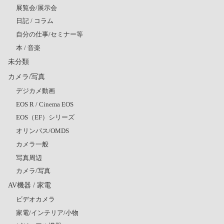
展覧会/展示会
日記 / コラム
自分の仕事/セミナー等
本 / 音楽
未分類
カメラ/写真
デジカメ動画
EOS R / Cinema EOS
EOS（EF）シリーズ
オリンパス/OMDS
カメラ一般
写真周辺
カメラ/写真
AV機器 / 家電
ビデオカメラ
家電/インテリア/小物