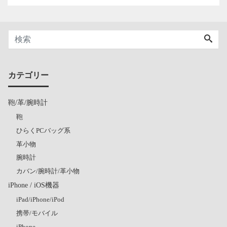
カテゴリー
鞄/革/腕時計
鞄
ひらくPCバッグ系
革小物
腕時計
カバン/腕時計/革小物
iPhone / iOS機器
iPad/iPhone/iPod
携帯/モバイル
iPhone