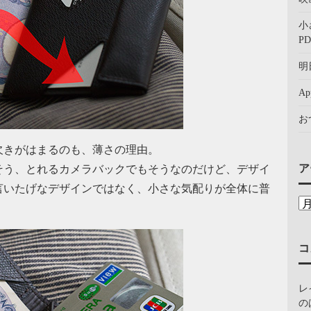
小
PD
明
A
お
欠きがはまるのも、薄さの理由。
ア
そう、とれるカメラバックでもそうなのだけど、デザイ
言いたげなデザインではなく、小さな気配りが全体に普
コ
レ
の