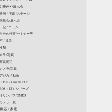
や映画や展示会
映画 / 演劇 /ステージ
展覧会/展示会
日記 / コラム
自分の仕事/セミナー等
本 / 音楽
分類
メラ/写真
写真周辺
カメラ/写真
デジカメ動画
EOS R / Cinema EOS
EOS（EF）シリーズ
オリンパス/OMDS
カメラ一般
V機器 / 家電