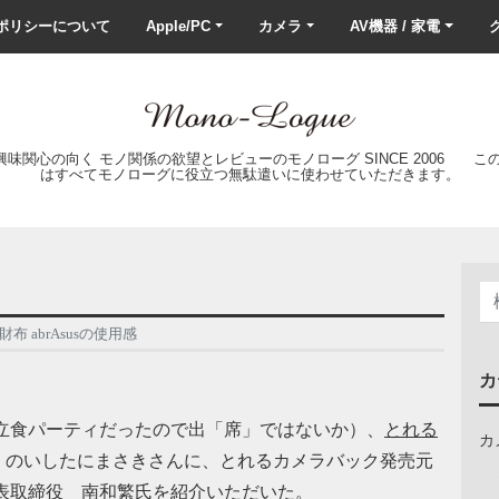
ポリシーについて
Apple/PC
カメラ
AV機器 / 家電
ク
の興味関心の向く モノ関係の欲望とレビューのモノローグ SINCE 2006 
はすべてモノローグに役立つ無駄遣いに使わせていただきます。
財布 abrAsusの使用感
カ
立食パーティだったので出「席」ではないか）、
とれる
カ
）のいしたにまさきさんに、とれるカメラバック発売元
表取締役 南和繁氏を紹介いただいた。