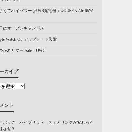
さくてハイパワーなUSB充電器：UGREEN Air 65W
日はオープンキャンパス
pple Watch OS アップデート失敗
つかれサマー Sale：OWC
ーカイブ
メント
イバック ハイブリッド ステアリングが変わった
はなぜ？