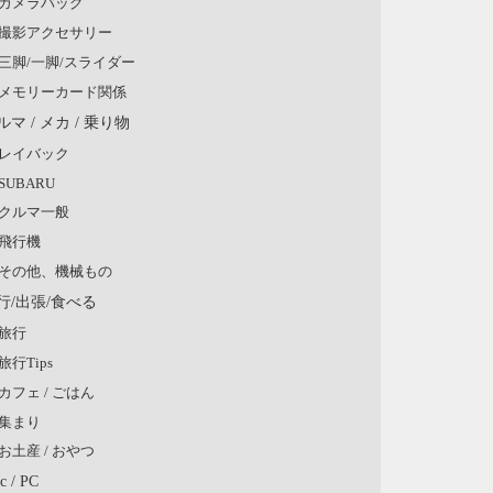
カメラバッグ
撮影アクセサリー
三脚/一脚/スライダー
メモリーカード関係
ルマ / メカ / 乗り物
レイバック
SUBARU
クルマ一般
飛行機
その他、機械もの
行/出張/食べる
旅行
旅行Tips
カフェ / ごはん
集まり
お土産 / おやつ
c / PC