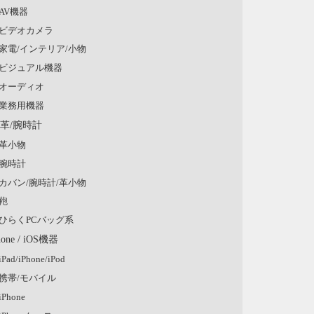
AV機器
ビデオカメラ
家電/インテリア/小物
ビジュアル機器
オーディオ
業務用機器
/革/腕時計
革小物
腕時計
カバン/腕時計/革小物
鞄
ひらくPCバッグ系
hone / iOS機器
iPad/iPhone/iPod
携帯/モバイル
iPhone