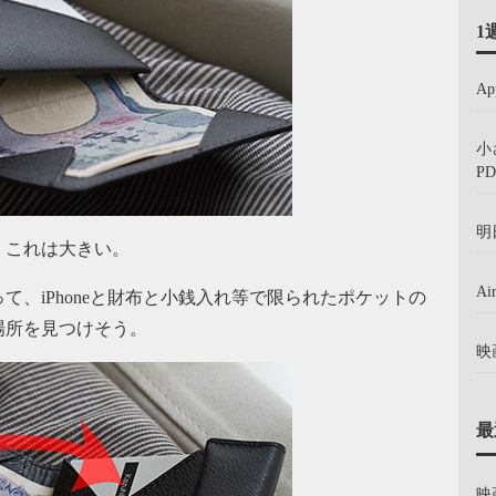
1
A
小
PD
明
、これは大きい。
A
、iPhoneと財布と小銭入れ等で限られたポケットの
場所を見つけそう。
映
最
映