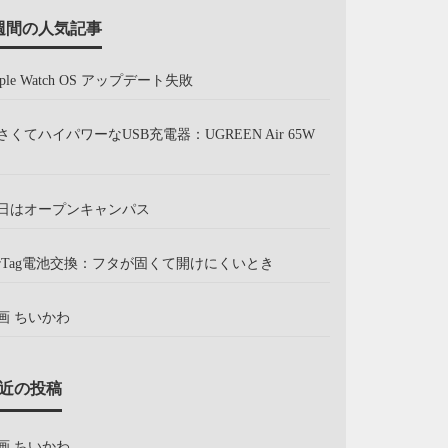
週間の人気記事
pple Watch OS アップデート失敗
さくてハイパワーなUSB充電器：UGREEN Air 65W
日はオープンキャンパス
irTag電池交換：フタが固くて開けにくいとき
画 ちいかわ
近の投稿
画 ちいかわ