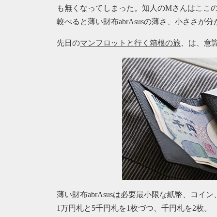
も無くなってしまった。知人のMさんはここの鞄に
較べると薄い財布abrAsusの薄さ、小ささが分
先日の
マンフロットと行く箱根の旅
、は、意
薄い財布abrAsusは必要最小限な紙幣、コ
1万円札と5千円札を1枚づつ、千円札を2枚。