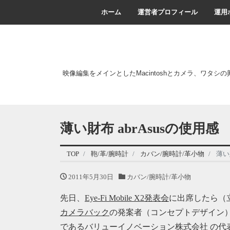
ホーム
運営者プロフィール
運用
映像編集をメインとしたMacintoshとカメラ、ワタシ
薄い財布 abrAsusの使用感
TOP
鞄/革/腕時計
カバン/腕時計/革小物
薄い
2011年5月30日
カバン/腕時計/革小物
先日、
Eye-Fi Mobile X2発表会
に出席したら（
カメラバック
の発案者（コンセプトデザイン
であるバリューイノベーション株式会社 の代