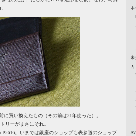
本
コ。
未
カ
前に買い換えたもの（その前は21年使った）。
ントリーがまさにそれ
。
A
ign P2616。いまでは銀座のショップも表参道のショップ