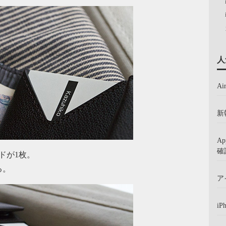
人
A
新
A
確
ドが1枚。
る。
ア
iP