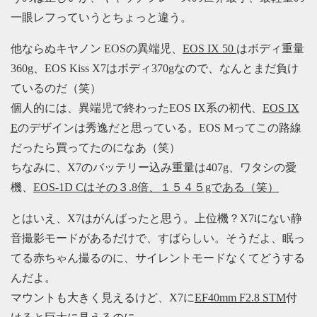
一眼レフっていうとちょっと違う。
他ならぬキヤノン EOSの異端児、
EOS IX 50
はボディ重量
360g、EOS Kiss X7はボディ370gなので、なんとまだ負け
ているのだ（笑）
個人的には、異端児で終わったEOS IX系の初代、
EOS IX
E
のデザインは秀逸だと思っている。EOS Mってこの路線
だったら買ってたのになあ（笑）
ちなみに、X7のバッテリー込み重量は407g、ワタシの愛
機、
EOS-1D Cはその３.8倍、１５４５gである（笑）
とはいえ、X7はがんばったと思う。上位機？X7iにない静
音撮影モードがあるだけで、すばらしい。そうだよ、眠っ
てる赤ちゃん撮るのに、サイレントモードなくてどうする
んだよ。
マウントも大きく見えるけど、X7に
EF40mm F2.8 STM
付