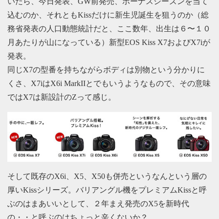
いたら、今日発表、GW前発売、ボーナスシーズンを当て
込むのか、それともKissだけに新生児誕生を狙うのか（総
務省発表の人口動態統計だと、ここ数年、出生は６〜１０
月あたりが山になっている）新型EOS Kiss X7およびX7iが
発表。
同じX7の型番を持ちながらボディは別物という分かりに
くさ、X7iはX6i MarkIIとでもいうようなもので、その意味
ではX7は新設計のZって感じ。
そして既存のX6i、X5、X50も併売というなんという層の
厚いKissシリーズ。バリアングル機をプレミアムKissと呼
ぶのはまあいいとして、２年まえ発売のX5を新時代
の・・と呼ぶのはちょっと辛くないか？