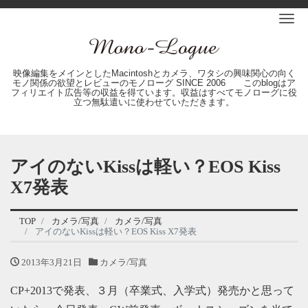
Me
映像編集をメインとしたMacintoshとカメラ、ワタシの興味関心の向く
モノ関係の欲望とレビューのモノローグ SINCE 2006 このblogはア
フィリエイト広告等の収益を得ています。収益はすべてモノローグに役
立つ無駄遣いに使わせていただきます。
アイのないKissは軽い？EOS Kiss
X7発表
TOP
カメラ/写真
カメラ/写真
アイのないKissは軽い？EOS Kiss X7発表
2013年3月21日
カメラ/写真
CP+2013で発表、３月（卒業式、入学式）発売かと思って