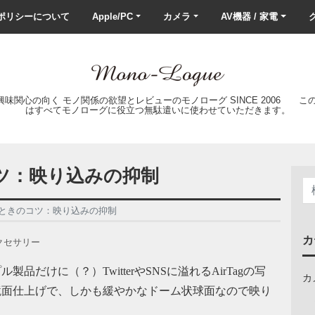
ポリシーについて
Apple/PC
カメラ
AV機器 / 家電
ク
の興味関心の向く モノ関係の欲望とレビューのモノローグ SINCE 2006 
はすべてモノローグに役立つ無駄遣いに使わせていただきます。
コツ：映り込みの抑制
撮るときのコツ：映り込みの抑制
カ
クセサリー
品だけに（？）TwitterやSNSに溢れるAirTagの写
カ
の鏡面仕上げで、しかも緩やかなドーム状球面なので映り