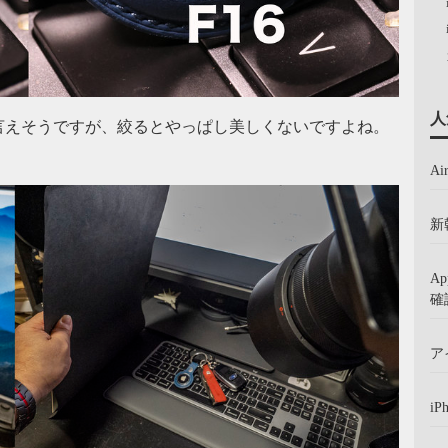
人
言えそうですが、絞るとやっぱし美しくないですよね。
A
新
A
確
ア
iP