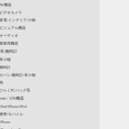
AV機器
ビデオカメラ
家電/インテリア/小物
ビジュアル機器
オーディオ
業務用機器
/革/腕時計
革小物
腕時計
カバン/腕時計/革小物
鞄
ひらくPCバッグ系
hone / iOS機器
iPad/iPhone/iPod
携帯/モバイル
iPhone