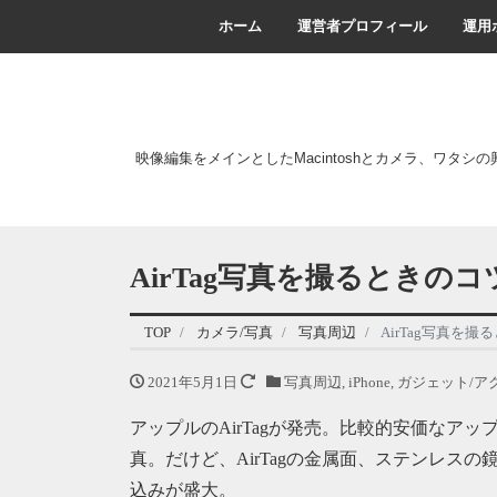
ホーム
運営者プロフィール
運用
映像編集をメインとしたMacintoshとカメラ、ワタシ
AirTag写真を撮るときの
TOP
カメラ/写真
写真周辺
AirTag写真を
2021年5月1日
写真周辺
,
iPhone
,
ガジェット/ア
アップルのAirTagが発売。比較的安価なアップル製
真。だけど、AirTagの金属面、ステンレス
込みが盛大。