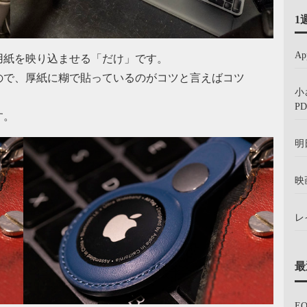
1
A
用紙を映り込ませる「だけ」です。
ので、厚紙に糊で貼っているのがコツと言えばコツ
小
PD
す。
明
映
レ
最
E