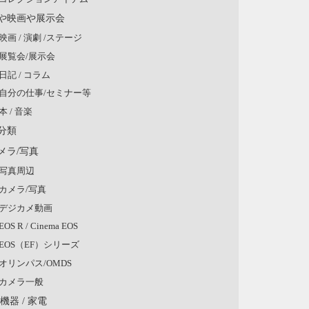
や映画や展示会
映画 / 演劇 /ステージ
展覧会/展示会
日記 / コラム
自分の仕事/セミナー等
本 / 音楽
分類
メラ/写真
写真周辺
カメラ/写真
デジカメ動画
EOS R / Cinema EOS
EOS（EF）シリーズ
オリンパス/OMDS
カメラ一般
V機器 / 家電