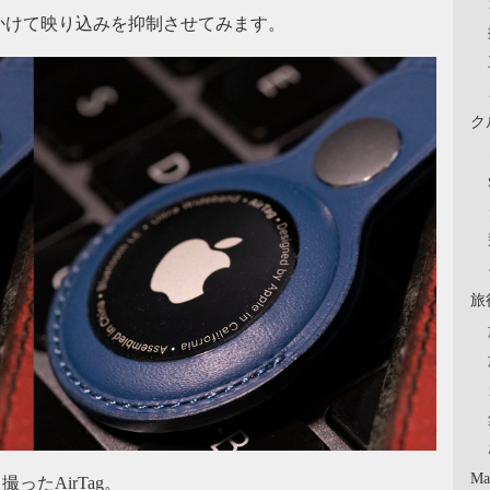
かけて映り込みを抑制させてみます。
ク
旅
Ma
ったAirTag。