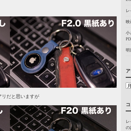
レ
映
小
PD
明
ア
アリだと思いますが
コ
レ
の