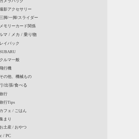
カメラバッグ
撮影アクセサリー
三脚/一脚/スライダー
メモリーカード関係
ルマ / メカ / 乗り物
レイバック
SUBARU
クルマ一般
飛行機
その他、機械もの
行/出張/食べる
旅行
旅行Tips
カフェ / ごはん
集まり
お土産 / おやつ
c / PC