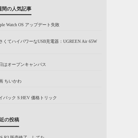
週間の人気記事
pple Watch OS アップデート失敗
さくてハイパワーなUSB充電器：UGREEN Air 65W
日はオープンキャンパス
画 ちいかわ
イバック S:HEV 価格トリック
近の投稿
OS R3 販売終了、してた。