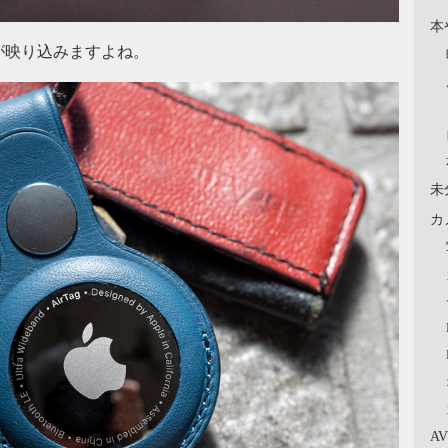
本
が映り込みますよね。
未
カ
A